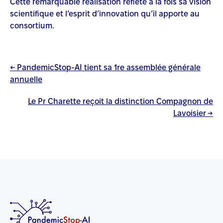
Cette remarquable réalisation reflète à la fois sa vision
scientifique et l’esprit d’innovation qu’il apporte au
consortium.
Post
←
PandemicStop-AI tient sa 1re assemblée générale
annuelle
navigation
Le Pr Charette reçoit la distinction Compagnon de
Lavoisier
→